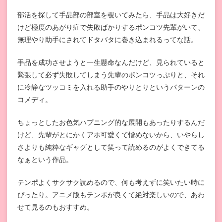
部活を探して手品部の部室を覗いてみたら、手品は大好きだ
けど極度のあがり症で失敗ばかりするポンコツ先輩がいて、
無理やり助手にされてドタバタに巻き込まれるってな話。
手品を成功させようと一生懸命なんだけど、見られていると
緊張して必ず失敗してしまう先輩のポンコツっぷりと、それ
に冷静なツッコミを入れる助手のやりとりというパターンの
コメディ。
ちょっとしたお色気ハプニング的な展開もあったりするんだ
けど、先輩がとにかくアホ可愛くて憎めないから、いやらし
さよりも純粋なギャグとして笑って読めるのがよくできてる
なぁという作品。
テンポよくサクサク読めるので、何も考えずに笑いたい時に
ぴったり。アニメ版もテンポが良くて絶対楽しいので、あわ
せて見るのもおすすめ。