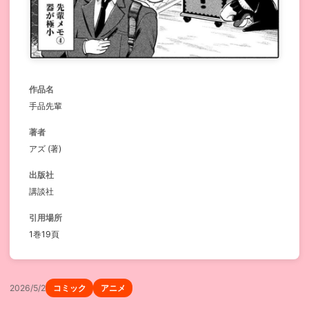
作品名
手品先輩
著者
アズ (著)
出版社
講談社
引用場所
1巻19頁
2026/5/2
コミック
アニメ