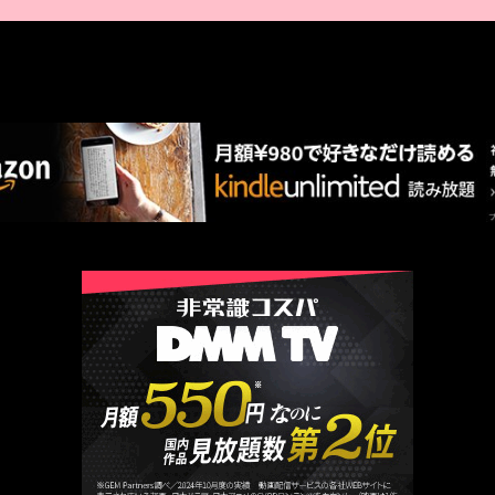
AMAZON PR
厳選 PR