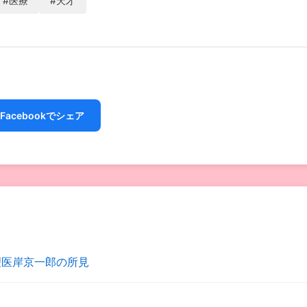
#医療
#天才
Facebookでシェア
理医岸京一郎の所見