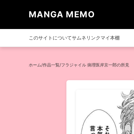
MANGA MEMO
このサイトについて
サムネリンク
マイ本棚
ホーム
/
作品一覧
/
フラジャイル 病理医岸京一郎の所見