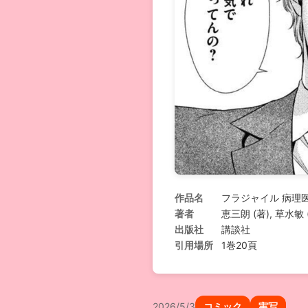
作品名
フラジャイル 病理
著者
恵三朗 (著), 草水敏 
出版社
講談社
引用場所
1巻20頁
2026/5/3
コミック
実写