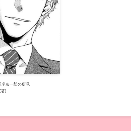
医岸京一郎の所見
(著)