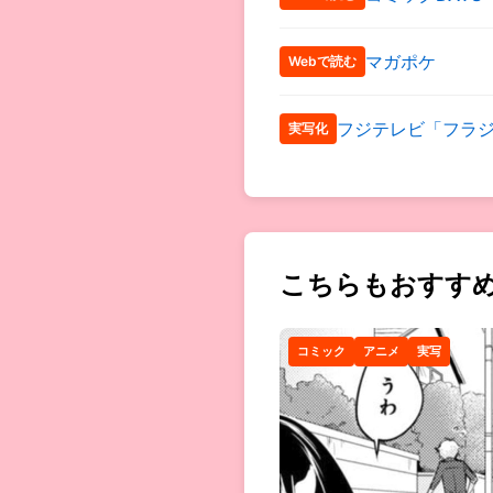
マガポケ
Webで読む
フジテレビ「フラ
実写化
こちらもおすす
コミック
アニメ
実写