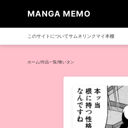
MANGA MEMO
このサイトについて
サムネリンク
マイ本棚
ホーム
/
作品一覧
/
喰いタン