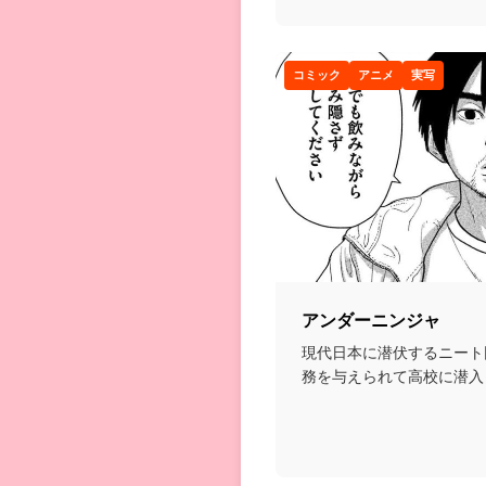
コミック
アニメ
実写
アンダーニンジャ
現代日本に潜伏するニート
務を与えられて高校に潜入
ルに暗躍する話...