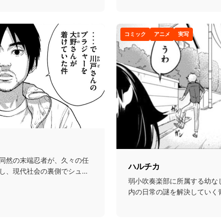
コミック
アニメ
実写
同然の末端忍者が、久々の任
ハルチカ
し、現代社会の裏側でシュー
弱小吹奏楽部に所属する幼な
内の日常の謎を解決していく
まさかの二人とも顧問...