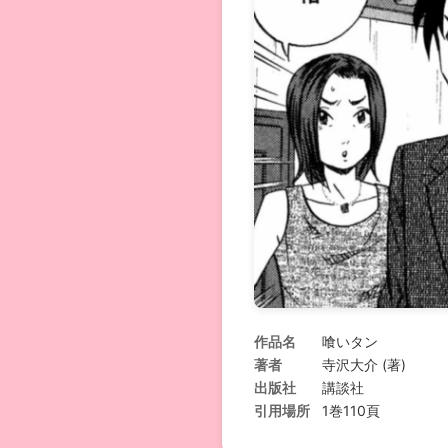
作品名
喰いタン
著者
寺沢大介 (著)
出版社
講談社
引用場所
1巻110頁