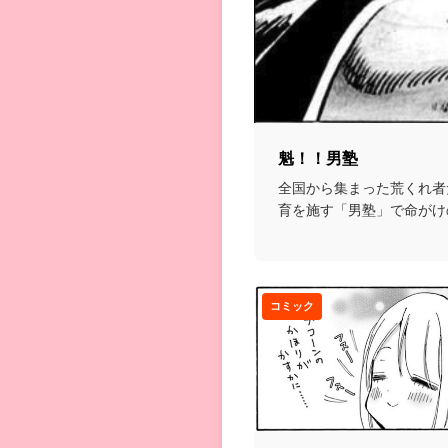
魁！！男塾
全国から集まった荒くれ者
育を施す「男塾」で命がけ
を磨いていく格闘漫画...
コミック