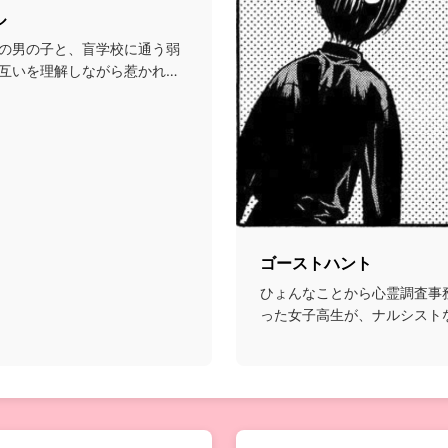
ル
の男の子と、盲学校に通う弱
互いを理解しながら惹かれ合
ゴーストハント
ひょんなことから心霊調査事
った女子高生が、ナルシスト
能者たちと共に様々な...