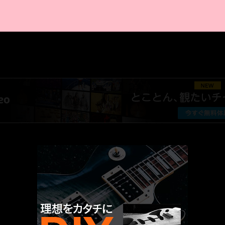
AMAZON PR
厳選 PR