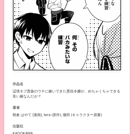
作品名
辺境モブ貴族のウチに嫁いできた悪役令嬢が、めちゃくちゃできる
良い嫁なんだが？
著者
朝倉 はやて (漫画), tera (原作), 徹田 (キャラクター原案)
出版社
KADOKAWA