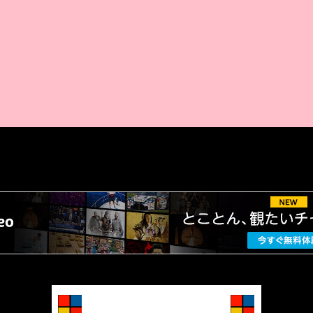
AMAZON PR
厳選 PR