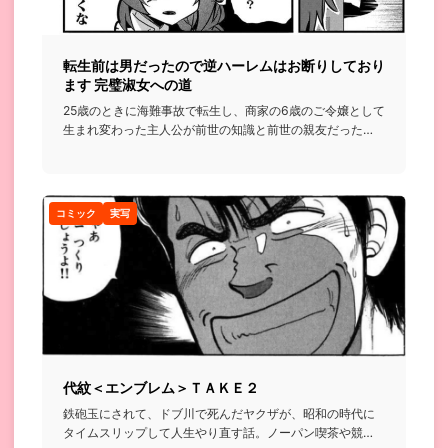
転生前は男だったので逆ハーレムはお断りしており
ます 完璧淑女への道
25歳のときに海難事故で転生し、商家の6歳のご令嬢として
生まれ変わった主人公が前世の知識と前世の親友だった
ら⋯みたいなの...
コミック
実写
代紋＜エンブレム＞ＴＡＫＥ２
鉄砲玉にされて、ドブ川で死んだヤクザが、昭和の時代に
タイムスリップして人生やり直す話。ノーパン喫茶や競