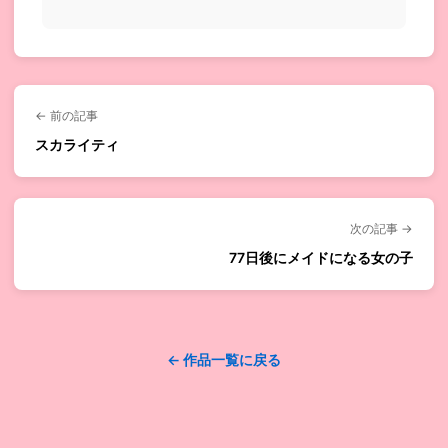
馬、企業の不祥事等...
← 前の記事
スカライティ
次の記事 →
77日後にメイドになる女の子
← 作品一覧に戻る