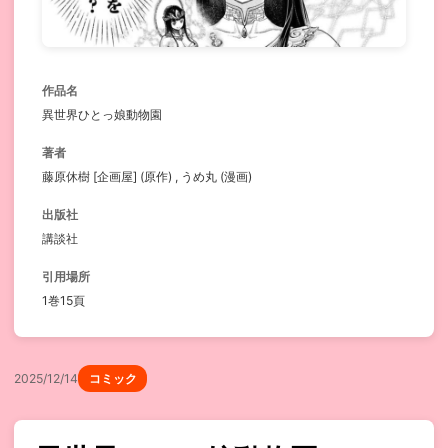
作品名
異世界ひとっ娘動物園
著者
藤原休樹 [企画屋] (原作) , うめ丸 (漫画)
出版社
講談社
引用場所
1巻15頁
2025/12/14
コミック