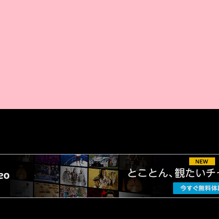
AMAZON PR
厳選 PR