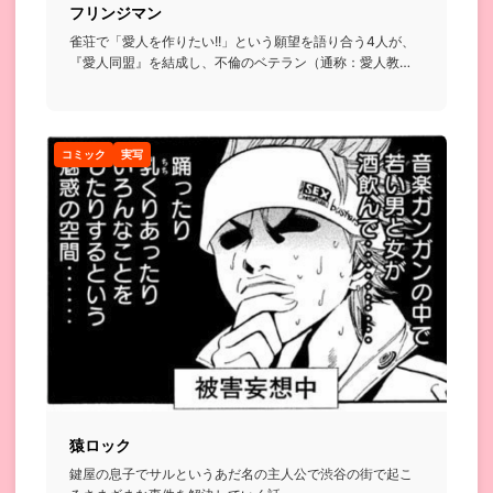
フリンジマン
雀荘で「愛人を作りたい!!」という願望を語り合う4人が、
『愛人同盟』を結成し、不倫のベテラン（通称：愛人教
授）の指揮の元...
コミック
実写
猿ロック
鍵屋の息子でサルというあだ名の主人公で渋谷の街で起こ