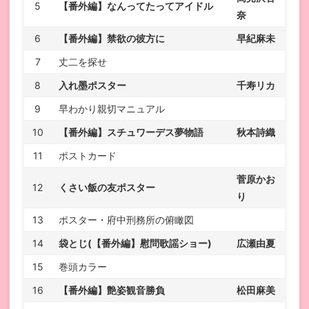
5
【番外編】なんってたってアイドル
奈
6
【番外編】禁欲の彼方に
早紀麻未
7
丈二を探せ
8
入れ墨ポスター
千寿リカ
9
早わかり親切マニュアル
10
【番外編】スチュワーデス夢物語
秋本詩織
11
ポストカード
菅原かお
12
くさい飯の友ポスター
り
13
ポスター・府中刑務所の俯瞰図
14
袋とじ(【番外編】慰問歌謡ショー)
広瀬由夏
15
巻頭カラー
16
【番外編】艶姿観音勝負
松田麻美