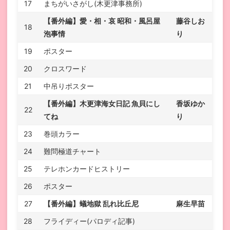
17
まちがいさがし(木更津事務所)
【番外編】愛・相・哀 昭和・風呂屋
藤谷しお
18
泡事情
り
19
ポスター
20
クロスワード
21
中吊りポスター
【番外編】木更津海女日記 魚貝にし
香坂ゆか
22
てね
り
23
巻頭カラー
24
難問極道チャート
25
テレホンカードヒストリー
26
ポスター
27
【番外編】蟻地獄 乱れ比丘尼
麻生早苗
28
フライディー(パロディ記事)