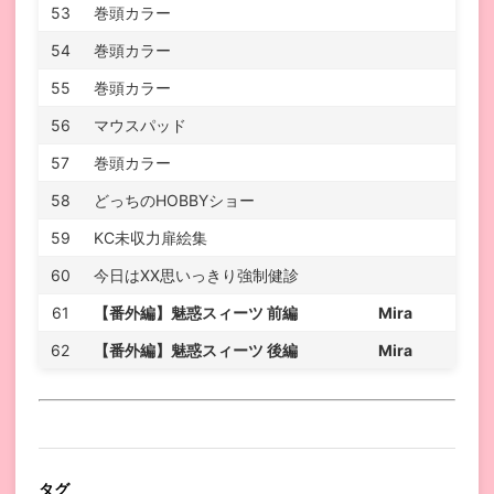
53
巻頭カラー
54
巻頭カラー
55
巻頭カラー
56
マウスパッド
57
巻頭カラー
58
どっちのHOBBYショー
59
KC未収力扉絵集
60
今日はXX思いっきり強制健診
61
【番外編】魅惑スィーツ 前編
Mira
62
【番外編】魅惑スィーツ 後編
Mira
タグ