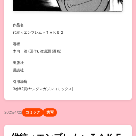
作品名
代紋＜エンブレム＞ＴＡＫＥ２
著者
木内一雅 (原作), 渡辺潤 (漫画)
出版社
講談社
引用場所
3巻82頁(ヤングマガジンコミックス)
2025/4/22
コミック
実写