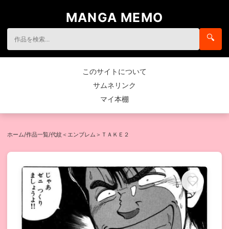
MANGA MEMO
🔍
このサイトについて
サムネリンク
マイ本棚
ホーム
/
作品一覧
/
代紋＜エンブレム＞ＴＡＫＥ２