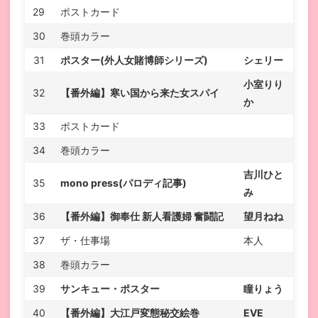
29
ポストカード
30
巻頭カラー
31
ポスター(外人女賭博師シリーズ)
シェリー
小室りり
32
【番外編】寒い国から来た女スパイ
か
33
ポストカード
34
巻頭カラー
吉川ひと
35
mono press(パロディ記事)
み
36
【番外編】御奉仕 新人看護婦 奮闘記
望月ねね
37
ザ・仕事場
本人
38
巻頭カラー
39
サンキュー・ポスター
瞳りょう
40
【番外編】大江戸変態秘交絵巻
EVE