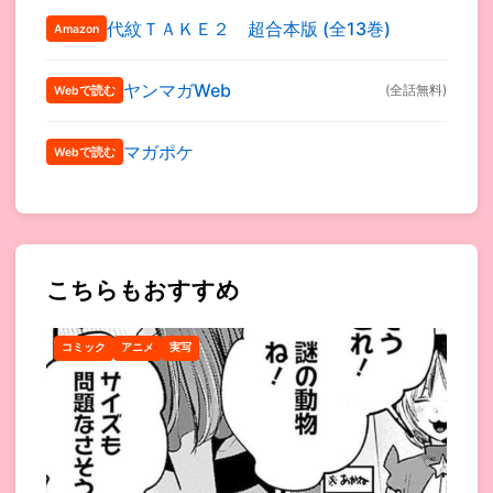
代紋ＴＡＫＥ２ 超合本版 (全13巻)
Amazon
ヤンマガWeb
(全話無料)
Webで読む
マガポケ
Webで読む
こちらもおすすめ
コミック
アニメ
実写