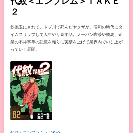
代紋＜エンブレム＞ＴＡＫＥ
２
鉄砲玉にされて、ドブ川で死んだヤクザが、昭和の時代にタ
イムスリップして人生やり直す話。ノーパン喫茶や競馬、企
業の不祥事等の記憶を頼りに実績を上げて業界内でのし上が
っていく展開。
代紋＜エンブレム＞TAKE2