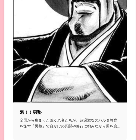
魁！！男塾
全国から集まった荒くれ者たちが、超過激なスパルタ教育
を施す「男塾」で命がけの死闘や修行に挑みながら男を磨
いていく格闘漫画...