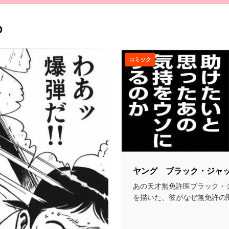
め
コミック
ヤング ブラック・ジャ
あの天才無免許医ブラック・
を描いた、彼がなぜ無免許の
かというルーツに迫る...