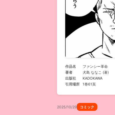
作品名
ファンシー革命
著者
犬島 ななこ (著)
出版社
KADOKAWA
引用場所
1巻61頁
2025/10/29
コミック