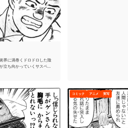
術界に渦巻くドロドロした陰
が立ち向かっていくサスペン
コミック
アニメ
実写