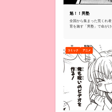
魁！！男塾
全国から集まった荒くれ者
育を施す「男塾」で命がけ
を磨いていく格闘漫画...
コミック
アニメ