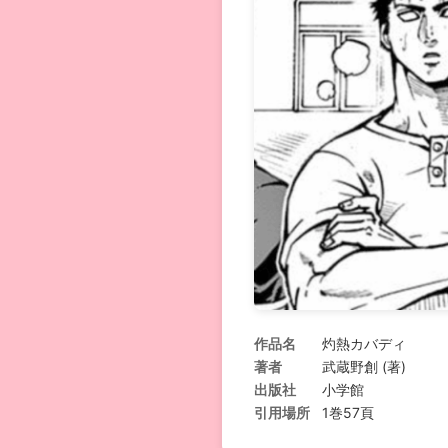
作品名
灼熱カバディ
著者
武蔵野創 (著)
出版社
小学館
引用場所
1巻57頁