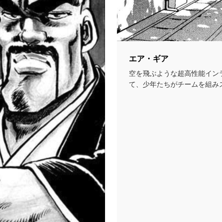
エア・ギア
空を飛ぶような超高性能イン
て、少年たちがチームを組み
てバトルを繰り広げるお...