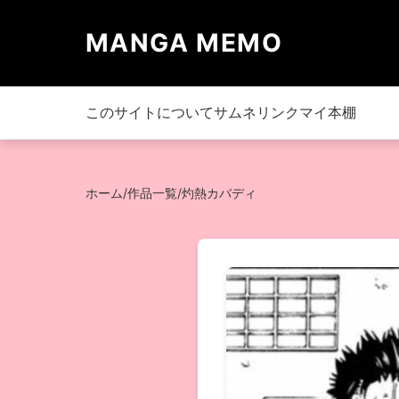
MANGA MEMO
このサイトについて
サムネリンク
マイ本棚
ホーム
/
作品一覧
/
灼熱カバディ