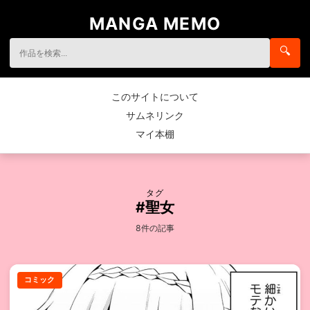
MANGA MEMO
🔍
このサイトについて
サムネリンク
マイ本棚
タグ
#聖女
8件の記事
コミック