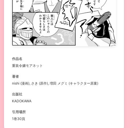
作品名
重装令嬢モアネット
著者
nishi (漫画), さき (原作), 増田 メグミ (キャラクター原案)
出版社
KADOKAWA
引用場所
1巻30頁