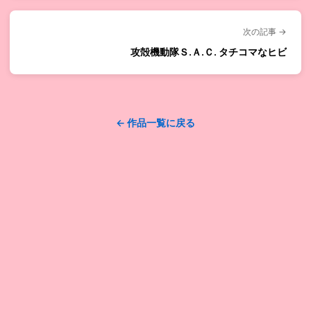
次の記事 →
攻殻機動隊Ｓ.Ａ.Ｃ. タチコマなヒビ
← 作品一覧に戻る