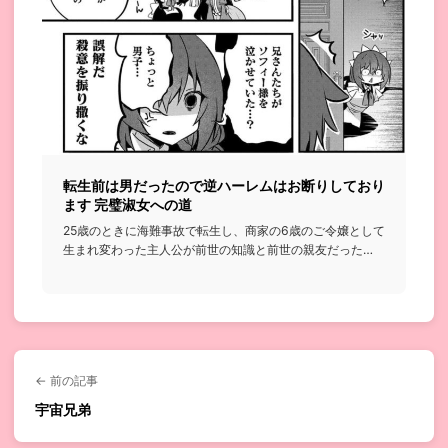
転生前は男だったので逆ハーレムはお断りしており
ます 完璧淑女への道
25歳のときに海難事故で転生し、商家の6歳のご令嬢として
生まれ変わった主人公が前世の知識と前世の親友だった
ら⋯みたいなの...
← 前の記事
宇宙兄弟