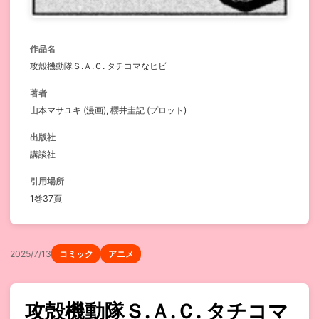
作品名
攻殻機動隊Ｓ.Ａ.Ｃ. タチコマなヒビ
著者
山本マサユキ (漫画), 櫻井圭記 (プロット)
出版社
講談社
引用場所
1巻37頁
2025/7/13
コミック
アニメ
攻殻機動隊Ｓ.Ａ.Ｃ. タチコマ