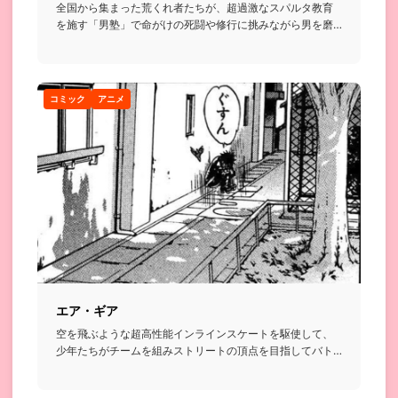
全国から集まった荒くれ者たちが、超過激なスパルタ教育
を施す「男塾」で命がけの死闘や修行に挑みながら男を磨
いていく格闘漫画...
コミック
アニメ
エア・ギア
空を飛ぶような超高性能インラインスケートを駆使して、
少年たちがチームを組みストリートの頂点を目指してバト
ルを繰り広げるお...