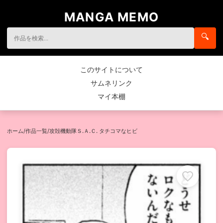
MANGA MEMO
🔍
このサイトについて
サムネリンク
マイ本棚
ホーム
/
作品一覧
/
攻殻機動隊Ｓ.Ａ.Ｃ. タチコマなヒビ