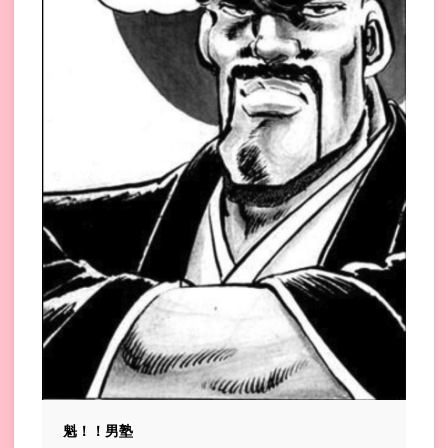
魁！！男塾