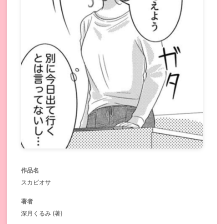
作品名
スカビオサ
著者
深月くるみ (著)