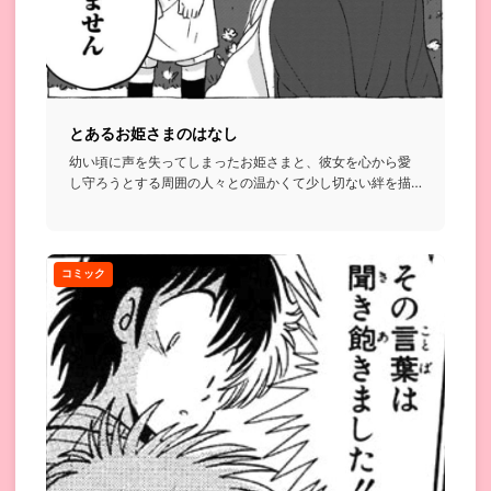
とあるお姫さまのはなし
幼い頃に声を失ってしまったお姫さまと、彼女を心から愛
し守ろうとする周囲の人々との温かくて少し切ない絆を描
いたお話...
コミック