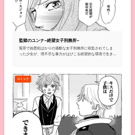
監獄のユンナ~絶望女子刑務所~
冤罪で凶悪犯ばかりの過酷な女子刑務所に収監されてしま
った少女が、理不尽な暴力がはびこる絶望的な環境で生き
残るために抗うと...
コミック