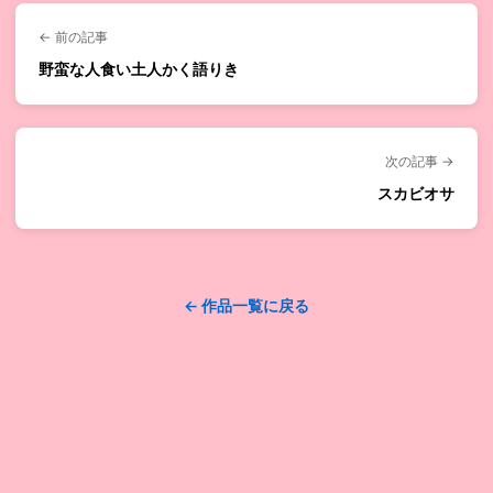
← 前の記事
野蛮な人食い土人かく語りき
次の記事 →
スカビオサ
← 作品一覧に戻る