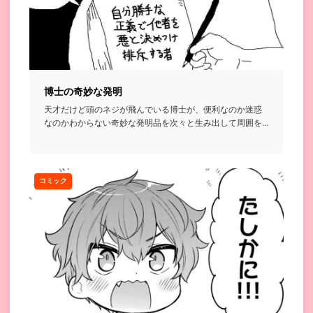
博士の奇妙な発明
天才だけど頭のネジが飛んでいる博士が、便利なのか迷惑
なのかわからない奇妙な発明品を次々と生み出して周囲を
振り回すお話。...
コミック