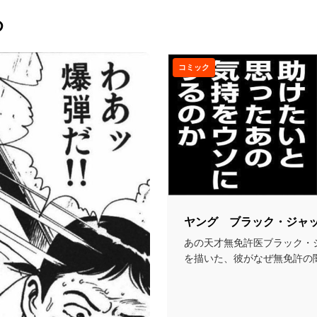
め
コミック
ヤング ブラック・ジャ
あの天才無免許医ブラック・
を描いた、彼がなぜ無免許の
かというルーツに迫る...