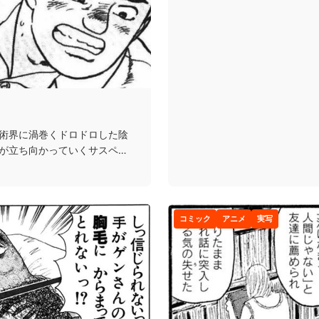
術界に渦巻くドロドロした陰
が立ち向かっていくサスペン
コミック
アニメ
実写