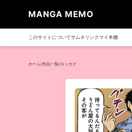
MANGA MEMO
このサイトについて
サムネリンク
マイ本棚
ホーム
/
作品一覧
/
ロッカク