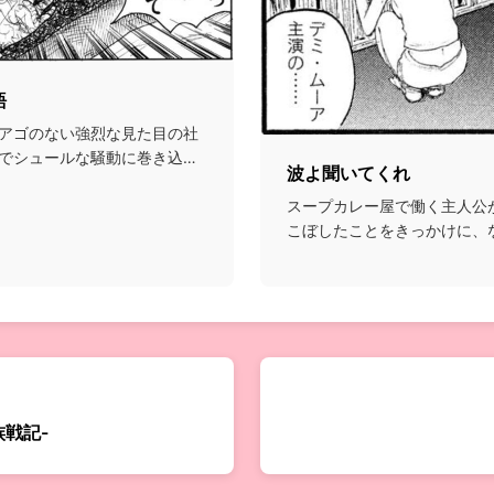
語
アゴのない強烈な見た目の社
でシュールな騒動に巻き込ま
波よ聞いてくれ
スープカレー屋で働く主人公
こぼしたことをきっかけに、
ナリティとしてデビュ...
族戦記-