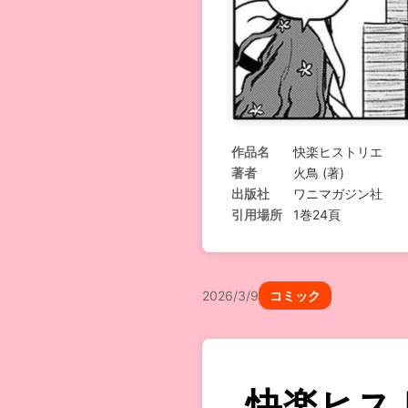
作品名
快楽ヒストリエ
著者
火鳥 (著)
出版社
ワニマガジン社
引用場所
1巻24頁
2026/3/9
コミック
快楽ヒス