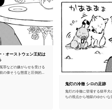
ー・オーストウェン王妃は
る
冤罪などの嫌がらせを受ける
前の偉そうな態度と圧倒的な
鬼灯の冷徹 シロの足跡
鬼灯の冷徹に登場する獄卒犬
ちの視点から地獄のゆかいな
画...