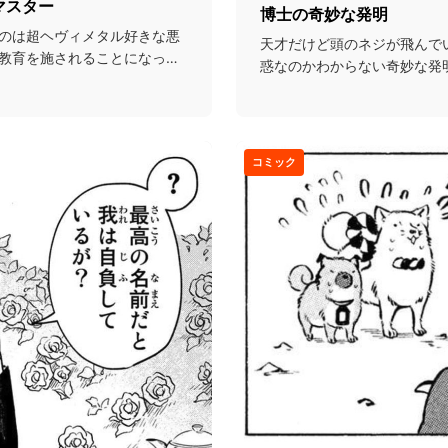
マスター
博士の奇妙な発明
のは超ヘヴィメタル好きな悪
天才だけど頭のネジが飛んで
教育を施されることになって
惑なのかわからない奇妙な発
囲を振り回すお話。...
コミック