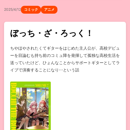
2025/4/12
コミック
アニメ
ぼっち・ざ・ろっく！
ちやほやされたくてギターをはじめた主人公が、高校デビュ
ーを目論むも持ち前のコミュ障を発揮して孤独な高校生活を
送っていたけど、ひょんなことからサポートギターとしてラ
イブで演奏することになり⋯という話