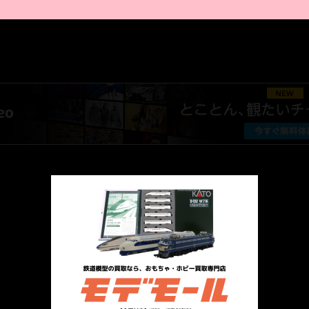
AMAZON PR
厳選 PR