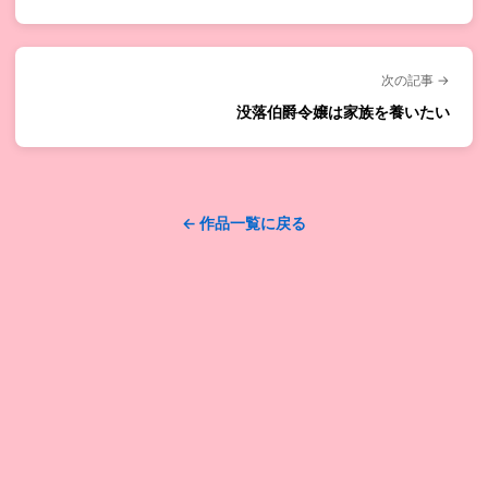
次の記事 →
没落伯爵令嬢は家族を養いたい
← 作品一覧に戻る