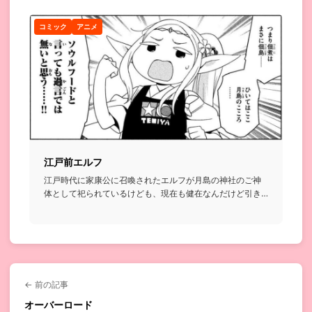
コミック
アニメ
江戸前エルフ
江戸時代に家康公に召喚されたエルフが月島の神社のご神
体として祀られているけども、現在も健在なんだけど引き
こもりで、世話を...
← 前の記事
オーバーロード