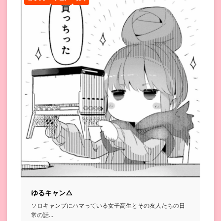
ゆるキャン△
ソロキャンプにハマっている女子高生とその友人たちの日
常の話...