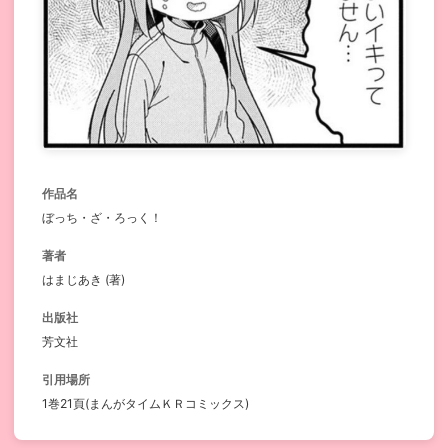
作品名
ぼっち・ざ・ろっく！
著者
はまじあき (著)
出版社
芳文社
引用場所
1巻21頁(まんがタイムＫＲコミックス)