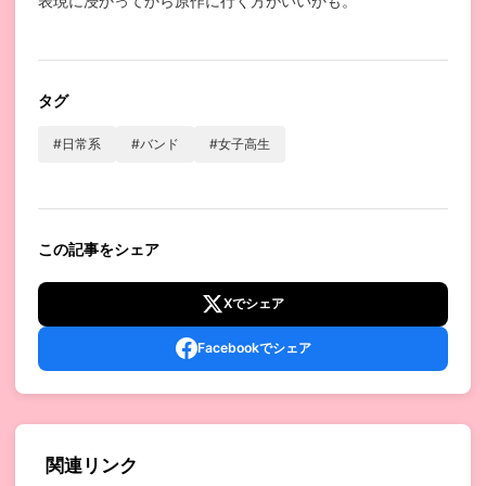
表現に浸かってから原作に行く方がいいかも。
タグ
#日常系
#バンド
#女子高生
この記事をシェア
Xでシェア
Facebookでシェア
関連リンク