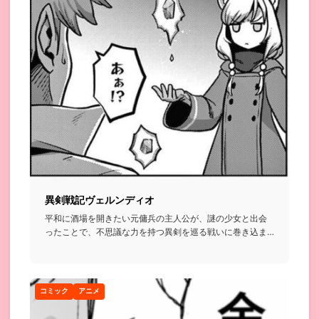
異剣戦記ヴェルンディオ
平和に酒場を開きたい元傭兵の主人公が、謎の少女と出会
ったことで、不思議な力を持つ異剣を巡る戦いに巻き込ま
れていくという話...
コミック
アニメ