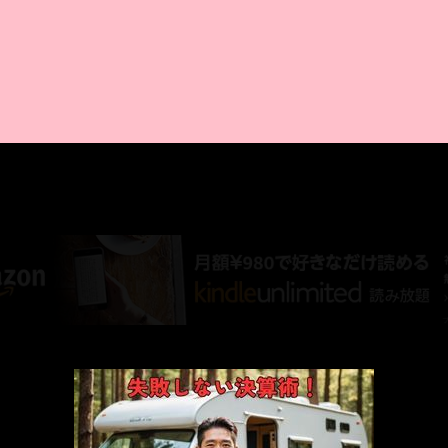
AMAZON PR
厳選 PR