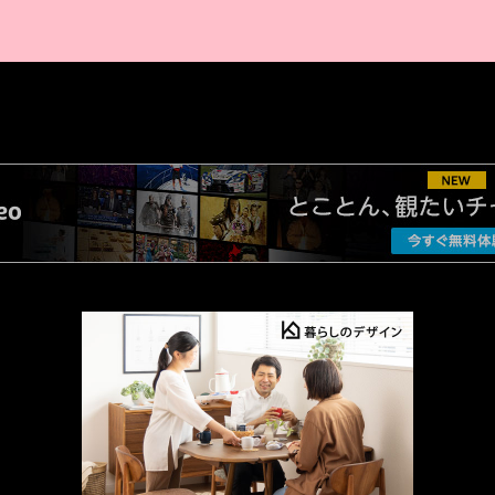
AMAZON PR
厳選 PR