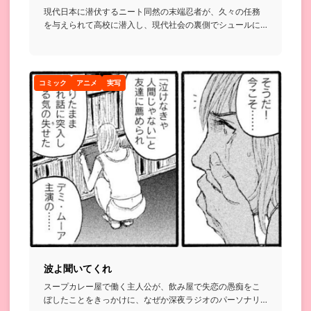
現代日本に潜伏するニート同然の末端忍者が、久々の任務
を与えられて高校に潜入し、現代社会の裏側でシュールに
暗躍する話...
コミック
アニメ
実写
波よ聞いてくれ
スープカレー屋で働く主人公が、飲み屋で失恋の愚痴をこ
ぼしたことをきっかけに、なぜか深夜ラジオのパーソナリ