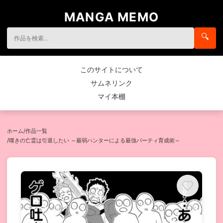
MANGA MEMO
🔍
このサイトについて
サムネリンク
マイ本棚
ホーム
/
作品一覧
/
嘆きの亡霊は引退したい ～最弱ハンターによる最強パーティ育成術～