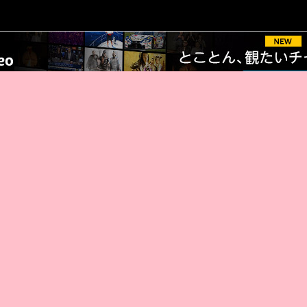
AMAZON PR
厳選 PR