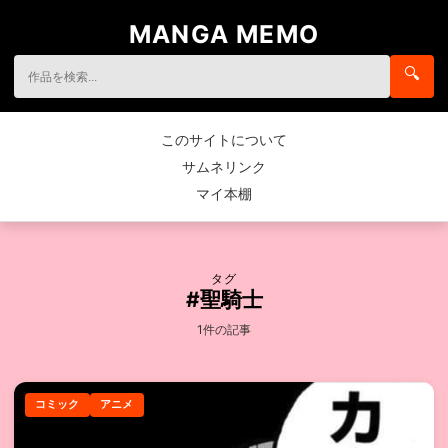
MANGA MEMO
🔍
このサイトについて
サムネリンク
マイ本棚
タグ
#聖騎士
1件の記事
コミック
アニメ