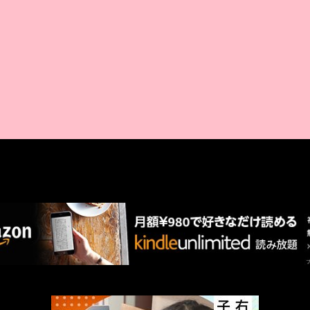
AMAZON PR
厳選 PR