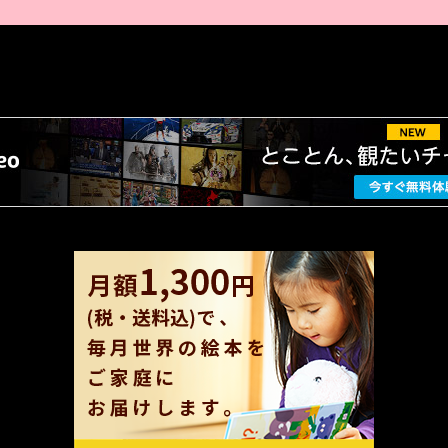
AMAZON PR
厳選 PR