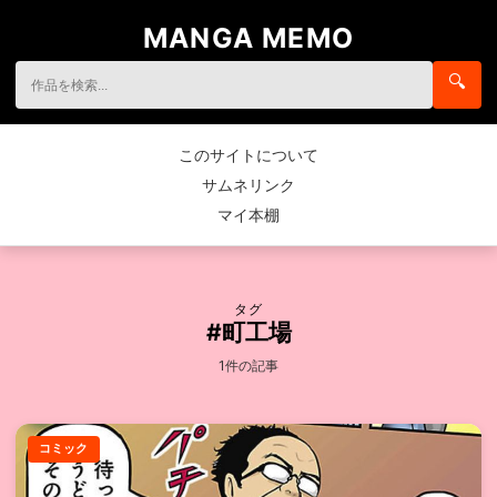
MANGA MEMO
🔍
このサイトについて
サムネリンク
マイ本棚
タグ
#町工場
1件の記事
コミック