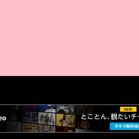
AMAZON PR
厳選 PR