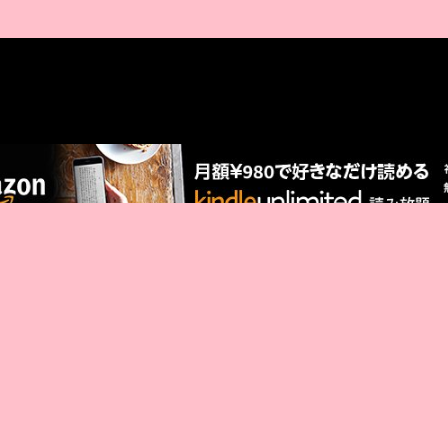
AMAZON PR
厳選 PR