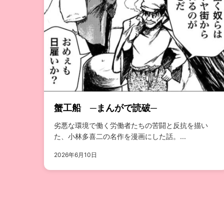
蟹工船 ─まんがで読破─
劣悪な環境で働く労働者たちの苦闘と反抗を描い
た、小林多喜二の名作を漫画にした話。...
2026年6月10日