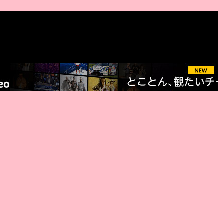
AMAZON PR
厳選 PR