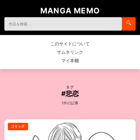
MANGA MEMO
🔍
このサイトについて
サムネリンク
マイ本棚
タグ
#悲恋
1件の記事
コミック