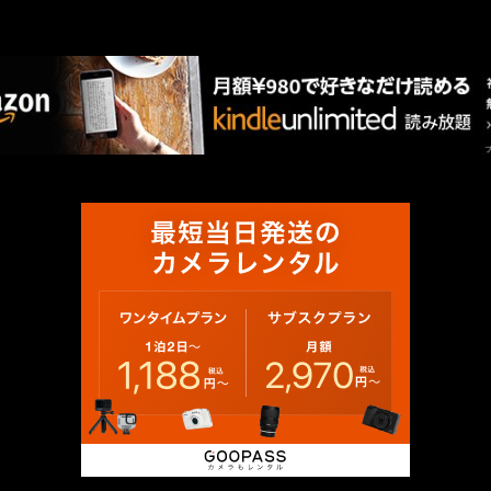
AMAZON PR
厳選 PR