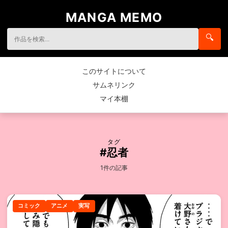
MANGA MEMO
🔍
このサイトについて
サムネリンク
マイ本棚
タグ
#忍者
1件の記事
コミック
アニメ
実写