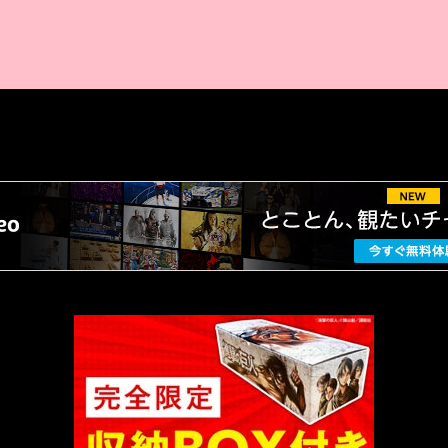
AMAZON PR
厳選 PR