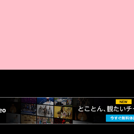
AMAZON PR
厳選 PR