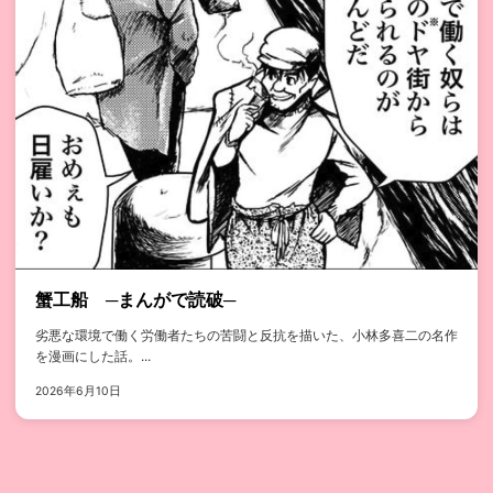
蟹工船 ─まんがで読破─
劣悪な環境で働く労働者たちの苦闘と反抗を描いた、小林多喜二の名作
を漫画にした話。...
2026年6月10日