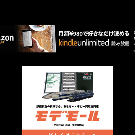
AMAZON PR
厳選 PR