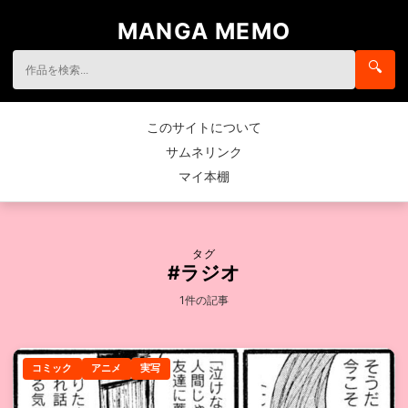
MANGA MEMO
🔍
このサイトについて
サムネリンク
マイ本棚
タグ
#ラジオ
1件の記事
コミック
アニメ
実写