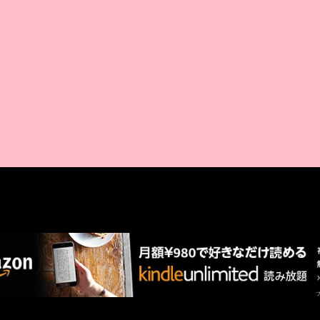
AMAZON PR
厳選 PR