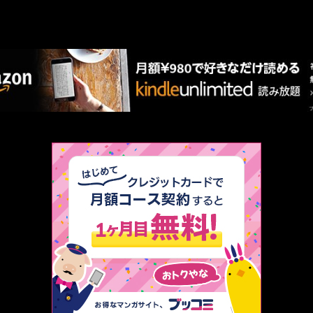
AMAZON PR
厳選 PR