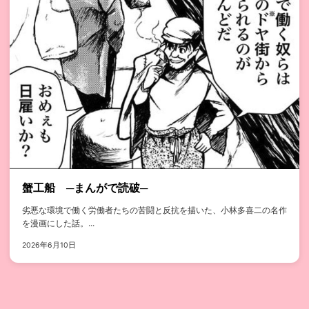
蟹工船 ─まんがで読破─
劣悪な環境で働く労働者たちの苦闘と反抗を描いた、小林多喜二の名作
を漫画にした話。...
2026年6月10日