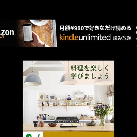
AMAZON PR
厳選 PR