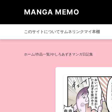
MANGA MEMO
このサイトについて
サムネリンク
マイ本棚
ホーム
/
作品一覧
/
やしろあずきマンガ日記集