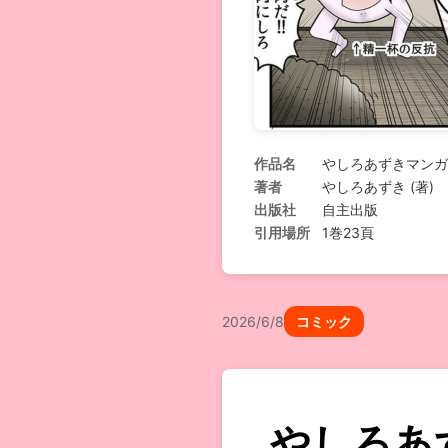
作品名
やしろあずきマンガ
著者
やしろあずき (著)
出版社
自主出版
引用場所
1巻23頁
2026/6/8
コミック
やしろあ