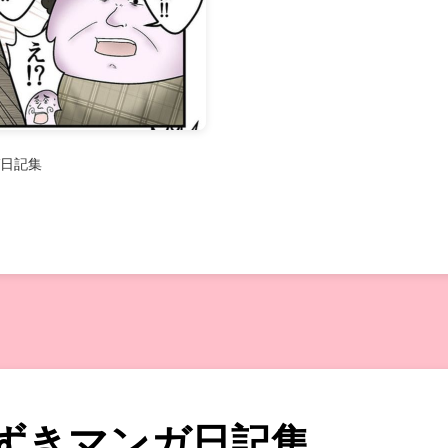
日記集
ずきマンガ日記集