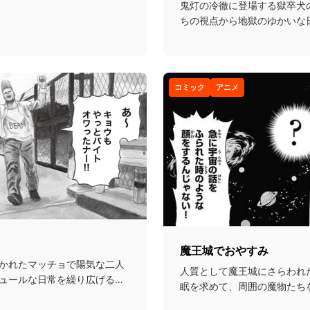
鬼灯の冷徹に登場する獄卒犬
ちの視点から地獄のゆかいな
画...
コミック
アニメ
魔王城でおやすみ
かれたマッチョで陽気な二人
人質として魔王城にさらわれ
ュールな日常を繰り広げるギ
眠を求めて、周囲の魔物たち
に行動する話...