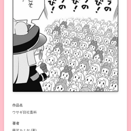
作品名
ウサギ目社畜科
著者
藤沢カミヤ (著)