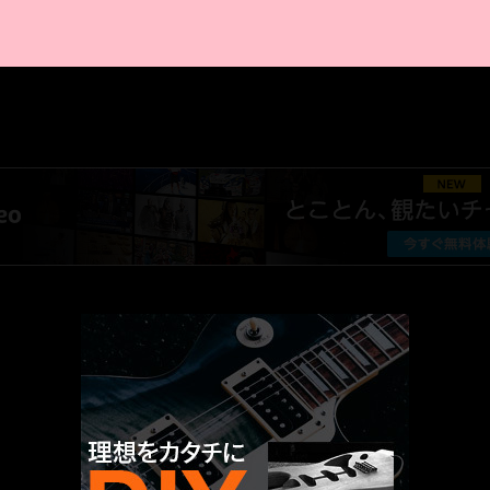
AMAZON PR
厳選 PR