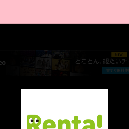
AMAZON PR
厳選 PR