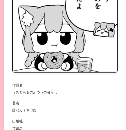
作品名
うめともものふつうの暮らし
著者
藤沢カミヤ (著)
出版社
竹書房