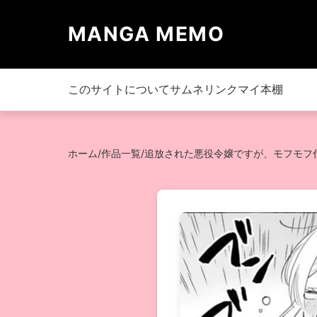
MANGA MEMO
このサイトについて
サムネリンク
マイ本棚
ホーム
/
作品一覧
/
追放された悪役令嬢ですが、モフモフ