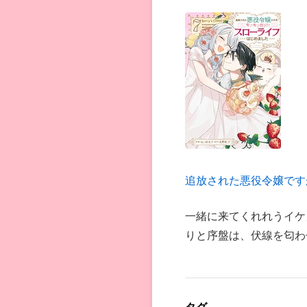
追放された悪役令嬢です
一緒に来てくれれうイケ
りと序盤は、伏線を匂わ
タグ