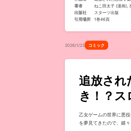
著者
ねこ田太子 (漫画), 
出版社
スターツ出版
引用場所
1巻46頁
2026/1/23
コミック
追放され
き！？ス
乙女ゲームの世界に悪役
を夢見てきたので、嬉々