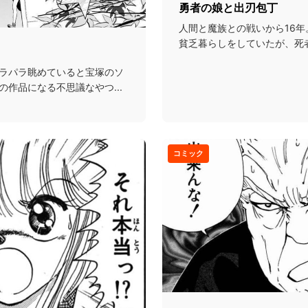
勇者の娘と出刃包丁
人間と魔族との戦いから16
貧乏暮らしをしていたが、死
知り勇者の父を生き...
ラパラ眺めていると宝塚のソ
作品になる不思議なやつ...
コミック