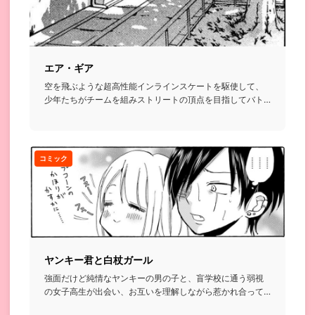
エア・ギア
空を飛ぶような超高性能インラインスケートを駆使して、
少年たちがチームを組みストリートの頂点を目指してバト
ルを繰り広げるお...
コミック
ヤンキー君と白杖ガール
強面だけど純情なヤンキーの男の子と、盲学校に通う弱視
の女子高生が出会い、お互いを理解しながら惹かれ合って
いくお話...