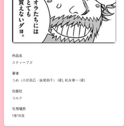
作品名
スティーブズ
著者
うめ（小沢高広・妹尾朝子） (著), 松永肇一 (著)
出版社
コルク
引用場所
1巻16頁