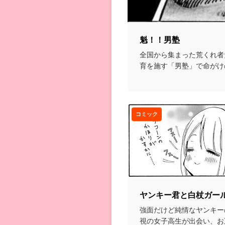
魁！！男塾
全国から集まった荒くれ者
育を施す「男塾」で命がけ
を磨いていく格闘漫画...
コミック
ヤンキー君と白杖ガー
強面だけど純情なヤンキー
視の女子高生が出会い、お