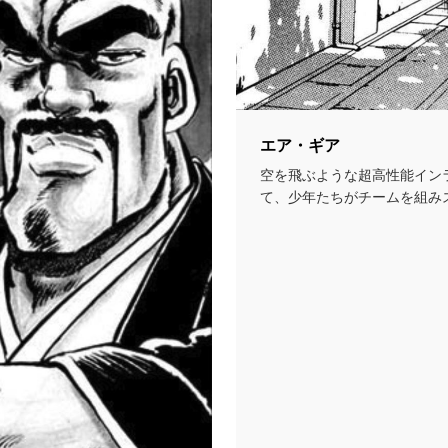
エア・ギア
空を飛ぶような超高性能イン
て、少年たちがチームを組み
てバトルを繰り広げるお...