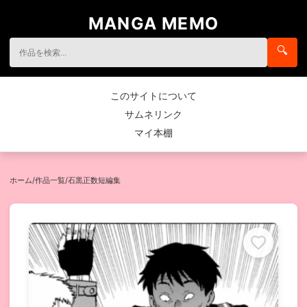
MANGA MEMO
🔍
このサイトについて
サムネリンク
マイ本棚
ホーム
/
作品一覧
/
石黒正数短編集