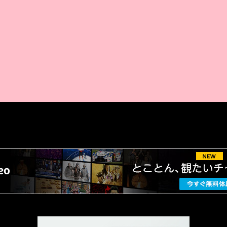
AMAZON PR
厳選 PR