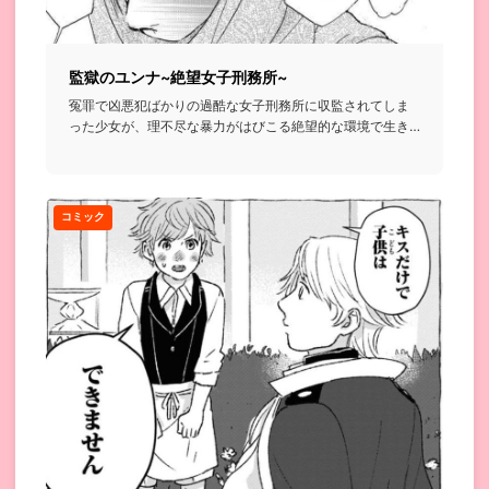
監獄のユンナ~絶望女子刑務所~
冤罪で凶悪犯ばかりの過酷な女子刑務所に収監されてしま
った少女が、理不尽な暴力がはびこる絶望的な環境で生き
残るために抗うと...
コミック