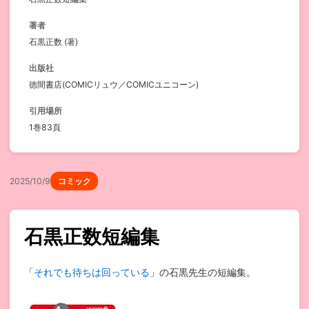
著者
石黒正数 (著)
出版社
徳間書店(COMICリュウ／COMICユニコーン)
引用場所
1巻83頁
2025/10/9
コミック
石黒正数短編集
「
それでも待ちは回っている
」の石黒先生の短編集。