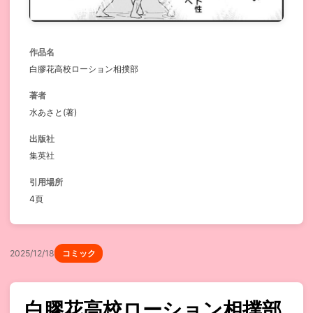
作品名
白膠花高校ローション相撲部
著者
水あさと(著)
出版社
集英社
引用場所
4頁
2025/12/18
コミック
白膠花高校ローション相撲部