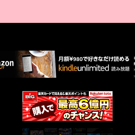
AMAZON PR
厳選 PR