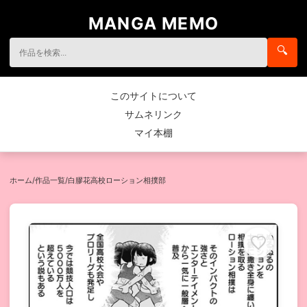
MANGA MEMO
🔍
このサイトについて
サムネリンク
マイ本棚
ホーム
/
作品一覧
/
白膠花高校ローション相撲部