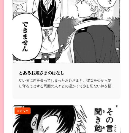
とあるお姫さまのはなし
幼い頃に声を失ってしまったお姫さまと、彼女を心から愛
し守ろうとする周囲の人々との温かくて少し切ない絆を描
いたお話...
コミック