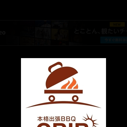
AMAZON PR
厳選 PR