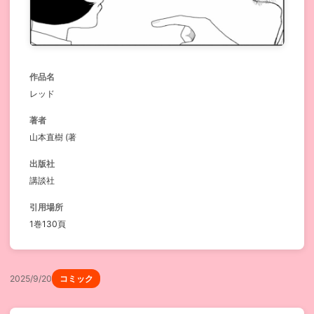
作品名
レッド
著者
山本直樹 (著
出版社
講談社
引用場所
1巻130頁
2025/9/20
コミック