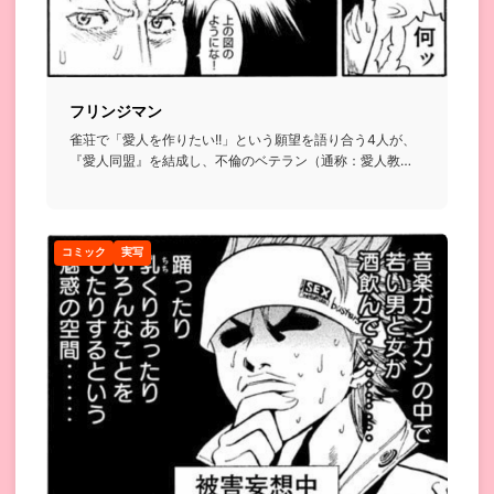
フリンジマン
雀荘で「愛人を作りたい!!」という願望を語り合う4人が、
『愛人同盟』を結成し、不倫のベテラン（通称：愛人教
授）の指揮の元...
コミック
実写