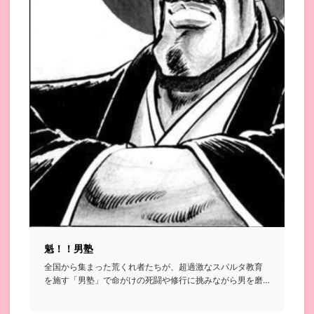
魁！！男塾
全国から集まった荒くれ者たちが、超過激なスパルタ教育
を施す「男塾」で命がけの死闘や修行に挑みながら男を磨
いていく格闘漫画...