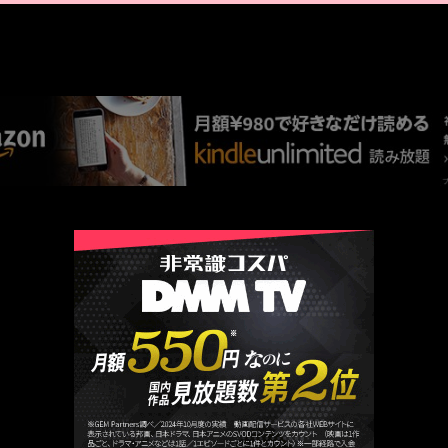
AMAZON PR
厳選 PR