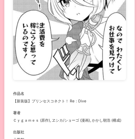
作品名
【新装版】プリンセスコネクト！ Re：Dive
著者
Ｃｙｇａｍｅｓ (原作), ヱシカ/ショーゴ (漫画), かかし朝浩 (構成)
出版社