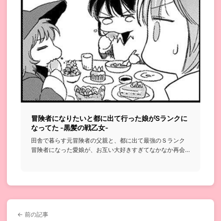
冒険者になりたいと都に出て行った娘がSランクに
なってた -黒髪の戦乙女-
田舎で暮らす元冒険者の父親と、都に出て最強のＳランク
冒険者になった愛娘が、お互い大好きすぎてなかなか再会
できずすれ違って...
← 前の記事