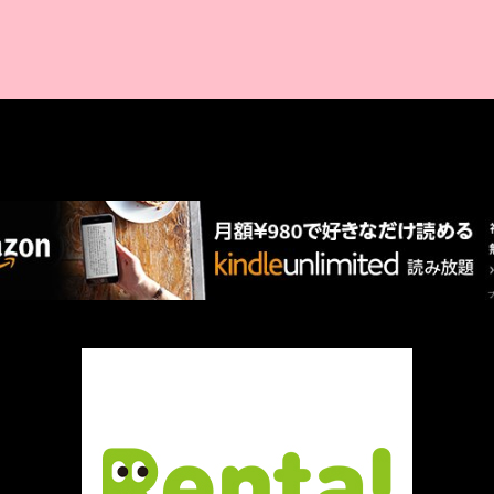
AMAZON PR
厳選 PR