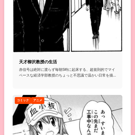
天才柳沢教授の生活
赤信号は絶対に渡らず毎朝5時に起床する、超規則的でマイ
ペースな経済学部教授のちょっと不思議で温かい日常を描
いたお話...
コミック
アニメ