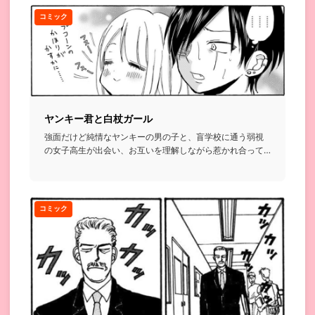
コミック
ヤンキー君と白杖ガール
強面だけど純情なヤンキーの男の子と、盲学校に通う弱視
の女子高生が出会い、お互いを理解しながら惹かれ合って
いくお話...
コミック