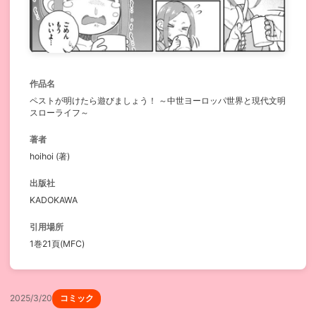
作品名
ペストが明けたら遊びましょう！ ～中世ヨーロッパ世界と現代文明
スローライフ～
著者
hoihoi (著)
出版社
KADOKAWA
引用場所
1巻21頁(MFC)
2025/3/20
コミック