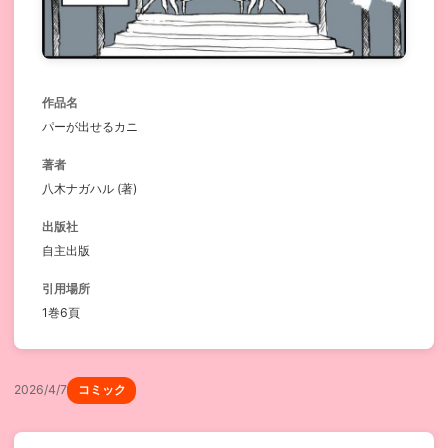
作品名
パーが出せるカニ
著者
八木ナガハル (著)
出版社
自主出版
引用場所
1巻6頁
2026/4/7
コミック