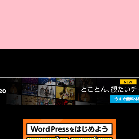
AMAZON PR
厳選 PR