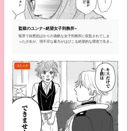
監獄のユンナ~絶望女子刑務所~
冤罪で凶悪犯ばかりの過酷な女子刑務所に収監されてしま
った少女が、理不尽な暴力がはびこる絶望的な環境で生き
残るために抗うと...
コミック