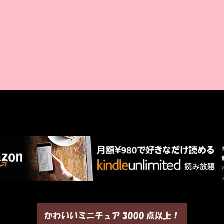
AMAZON PR
厳選 PR