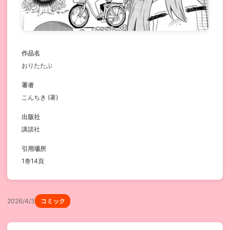
作品名
おりたたぶ
著者
こんちき (著)
出版社
講談社
引用場所
1巻14頁
2026/4/3
コミック